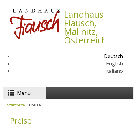
Direkt zum Inhalt
Landhaus
Fiausch,
Mallnitz,
Österreich
Deutsch
English
Italiano
Menu
Startseite
» Preise
Sie sind hier
Preise