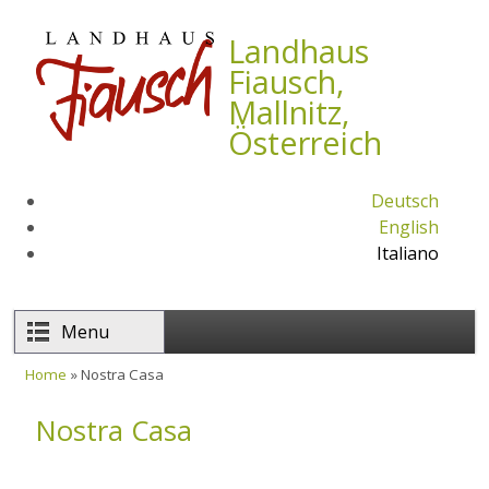
Salta al contenuto principale
Landhaus
Fiausch,
Mallnitz,
Österreich
Deutsch
English
Italiano
Menu
Home
» Nostra Casa
Tu sei qui
Nostra Casa